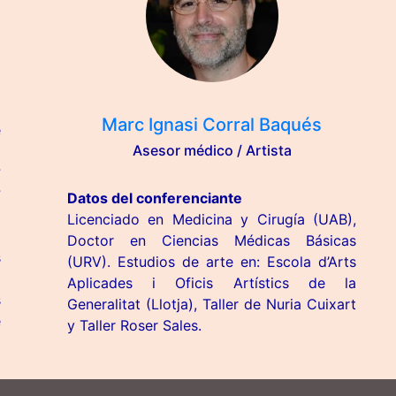
Marc Ignasi Corral Baqués
e
Asesor médico / Artista
a
?
?
Datos del conferenciante
l
Licenciado en Medicina y Cirugía (UAB),
a
Doctor en Ciencias Médicas Básicas
s
(URV). Estudios de arte en: Escola d’Arts
a
Aplicades i Oficis Artístics de la
s
Generalitat (Llotja), Taller de Nuria Cuixart
e
y Taller Roser Sales.