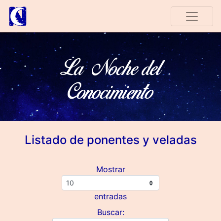
La Noche del
Conocimiento
Listado de ponentes y veladas
Mostrar
entradas
Buscar: