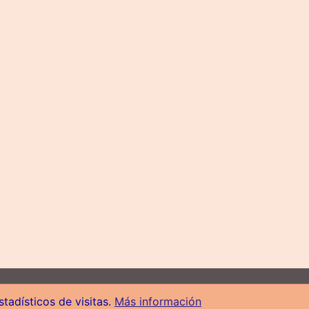
pyright © 2019 La Noche del Conocimiento, todos los derechos reserva
tadísticos de visitas.
Más información